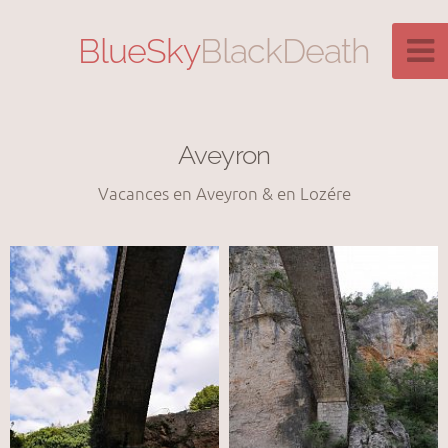
BlueSky
BlackDeath
Aveyron
Vacances en Aveyron & en Lozére